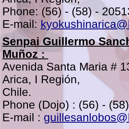
Phone: (56) - (58) - 205
E-mail:
kyokushinarica@
Senpai Guillermo Sanc
Muñoz
:
Avenida Santa Maria # 1
Arica, I Región,
Chile.
Phone (
Dojo
) :
(56) - (58
E-mail :
guillesanlobos@