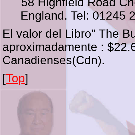
58 Highfield Road C
England. Tel: 01245
El valor del Libro" The 
aproximadamente : $22.6
Canadienses(Cdn).
[
Top
]