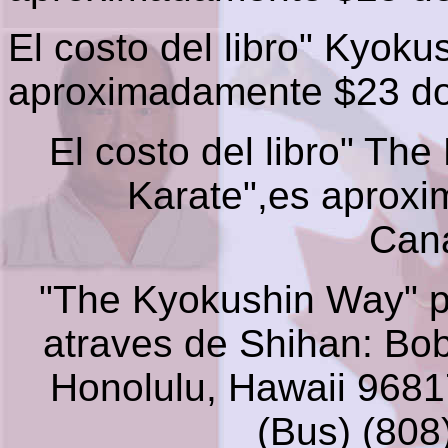
El costo del libro" Kyok
aproximadamente $23 do
El costo del libro" Th
Karate",es aprox
Can
"The Kyokushin Way" 
atraves de Shihan: Bo
Honolulu, Hawaii 968
(Bus) (808