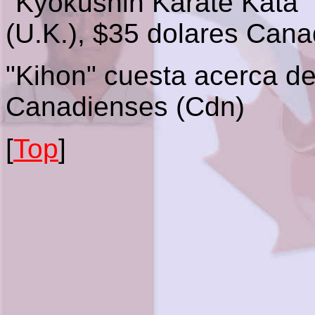
"Kyokushin Karate Kata" 
(U.K.), $35 dolares Can
"Kihon" cuesta acerca de
Canadienses (Cdn)
[
Top
]