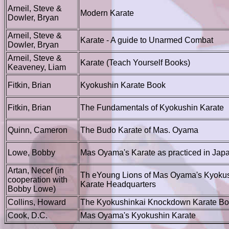
Arneil, Steve &
Modern Karate
Dowler, Bryan
Arneil, Steve &
Karate - A guide to Unarmed Combat
Dowler, Bryan
Arneil, Steve &
Karate (Teach Yourself Books)
Keaveney, Liam
Fitkin, Brian
Kyokushin Karate Book
Fitkin, Brian
The Fundamentals of Kyokushin Karate
Quinn, Cameron
The Budo Karate of Mas. Oyama
Lowe, Bobby
Mas Oyama's Karate as practiced in Jap
Artan, Necef (in
Th eYoung Lions of Mas Oyama's Kyoku
cooperation with
Karate Headquarters
Bobby Lowe)
Collins, Howard
The Kyokushinkai Knockdown Karate B
Cook, D.C.
Mas Oyama's Kyokushin Karate